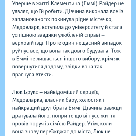
Уперше в житті Клементина (Еммі) Райдер не
уявляє, що їй робити. Дівчина виконала все із
запланованого: покинула рідне містечко,
Медовларк, вступила до університету й стала
успішною завдяки улюбленій справі —
верховій їзді. Проте один нещасний випадок
руйнує все, що вона так довго будувала. Тож
в Еммі не лишається іншого вибору, крім як
повернутися додому, звідки вона так
прагнула втекти.
Люк Брукс — найвідоміший серцеїд
Медовларка, власник бару, холостяк і
найкращий друг брата Еммі. Дівчина завжди
дратувала його, попри те що він усе життя
провів поруч із сім’єю Райдер. Утім, коли
вона знову переїжджає до міста, Люк не