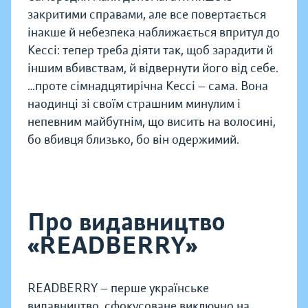
закритими справами, але все повертається
інакше й небезпека наближається впритул до
Кессі: тепер треба діяти так, щоб зарадити й
іншим вбивствам, й відвернути його від себе.
…проте сімнадцятирічна Кессі — сама. Вона
наодинці зі своїм страшним минулим і
непевним майбутнім, що висить на волосині,
бо вбивця близько, бо він одержимий.
Про видавництво
«READBERRY»
READBERRY — перше українське
видавництво, сфокусоване виключно на