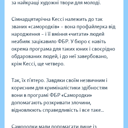
за найкращі художні твори для молоді.
Сімнадцятирічна Кессі належить до так
званих «самородків» – вона профайлерка від
народження – і її вміння «читати» людей
неабияк зацікавило ФБР. У бюро є навіть
окрема програма для таких юних і своєрідно
обдарованих людей, і до неї завербовано,
крім Кессі, ще четверо.
Так, їх п’ятеро. Завдяки своїм незвичним і
корисним для криміналістики здібностям
вони в програмі ФБР «Самородки»
допомагають розкривати злочини,
відновлюють справедливість і все таке…
Самородки мали допомагати лише із