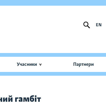
EN
Учасники
Партнери
ний гамбіт