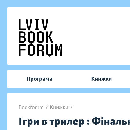
Програма
Книжки
Bookforum
/
Книжки
/
Ігри в трилер : Фіналь