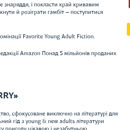
е знаряддя, і покласти край кривавим
кнути й розіграти гамбіт — поступитися
мінації Favorite Young Adult Fiction.
едакції Amazon Понад 5 мільйонів проданих
RRY»
во, сфокусоване виключно на літературі для
ьний гід з young & new adults літератури
 пригоду цікавою і незабутньою,