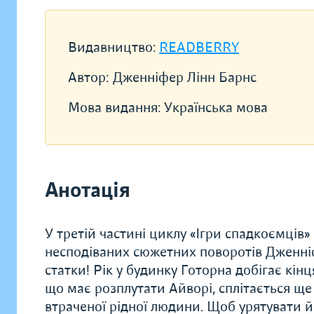
Видавництво:
READBERRY
Автор:
Дженніфер Лінн Барнс
Мова видання:
Українська мова
Анотація
У третій частині циклу «Ігри спадкоємців»
несподіваних сюжетних поворотів Дженніф
статки! Рік у будинку Готорна добігає кінц
що має розплутати Айворі, сплітається ще 
втраченої рідної людини. Щоб урятувати й