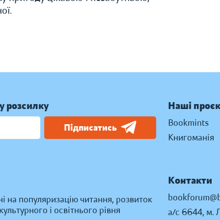
ої.
у розсилку
Наші проє
Bookmints
Підписатись
Книгоманія
Контакти
bookforum@b
ні на популяризацію читання, розвиток
ультурного і освітнього рівня
а/с 6644, м. 