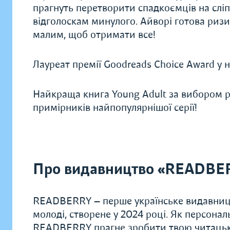
прагнуть перетворити спадкоємців на сліп
відголоскам минулого. Айворі готова ризи
малим, щоб отримати все!
Лауреат премії Goodreads Choice Award у но
Найкраща книга Young Adult за вибором р
примірників найпопулярнішої серії!
Про видавництво «READBE
READBERRY — перше українське видавницт
молоді, створене у 2024 році. Як персонал
READBERRY прагне зробити твою читацьку