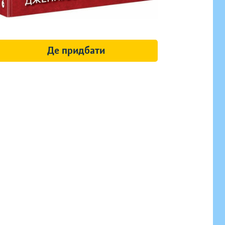
Де придбати