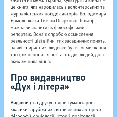
«Життя на межі: Україна, культура та війна» —
це книга, яка народилась з волонтерських та
журналістських поїздок авторів, Володимира
Єрмоленка та Тетяни Огаркової. Її жанр
можна визначити як філософський
репортаж. Вона є спробою осмислення
реальності цієї війни, тих засадничих понять,
на які спирається людське буття, осмислення
того, як ці поняття постають для людей, долі
яких змінила війна.
Про видавництво
«Дух і літера»
Видавництво друкує твори гуманітарної
класики зарубіжних і вітчизняних авторів з
філософії, соціології, історії, політології,