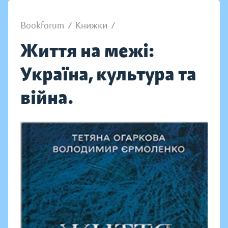
Bookforum
/
Книжки
/
Життя на межі:
Україна, культура та
війна.