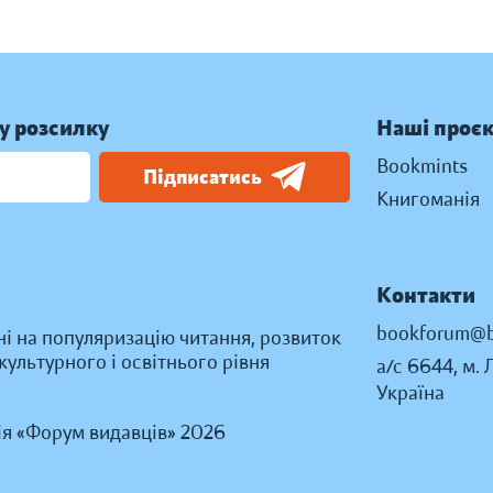
у розсилку
Наші проє
Bookmints
Підписатись
Книгоманія
Контакти
bookforum@b
ні на популяризацію читання, розвиток
ультурного і освітнього рівня
а/с 6644, м. 
Україна
ія «Форум видавців» 2026