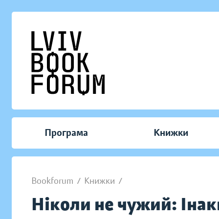
Програма
Книжки
Bookforum
/
Книжки
/
Ніколи не чужий: Інакш