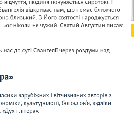
го відчуття, людина почувається сиротою. І
 Євангелія відкриває нам, що немає ближчого
ірно близький. З Його святості народжується
 Бог ніколи не чужий. Святий Августин писав:
 нас до суті Євангелії через роздуми над
ера»
асики зарубіжних і вітчизняних авторів з
економіки, культурології, богослов’я, юдаїки
«Дух і літера».