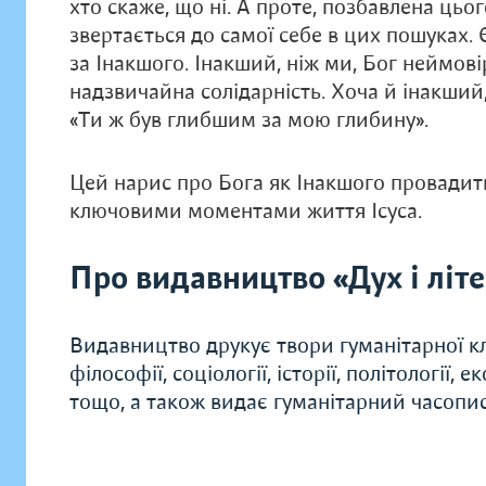
хто скаже, що ні. А проте, позбавлена цьо
звертається до самої себе в цих пошуках.
за Інакшого. Інакший, ніж ми, Бог неймов
надзвичайна солідарність. Хоча й інакший,
«Ти ж був глибшим за мою глибину».
Цей нарис про Бога як Інакшого провадить
ключовими моментами життя Ісуса.
Про видавництво «Дух і літ
Видавництво друкує твори гуманітарної кл
філософії, соціології, історії, політології, 
тощо, а також видає гуманітарний часопис 