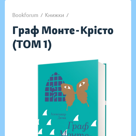
Bookforum
/
Книжки
/
Граф Монте-Крісто
(ТОМ 1)