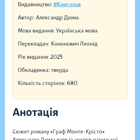
Видавництво:
#Книголав
Автор:
Александр Дюма
Мова видання:
Українська мова
Перекладач:
Кононович Леонід
Рік видання:
2025
Обкладинка:
тверда
Кількість сторінок:
680
Анотація
Сюжет роману «Граф Монте-Крісто»
Александр Дюма взяв із архівів паризької