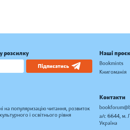
у розсилку
Наші проє
Bookmints
Підписатись
Книгоманія
Контакти
bookforum@b
ні на популяризацію читання, розвиток
ультурного і освітнього рівня
а/с 6644, м. 
Україна