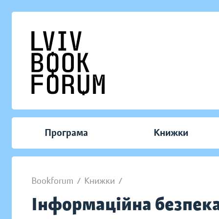
Програма
Книжки
Bookforum
/
Книжки
/
Інформаційна безпек