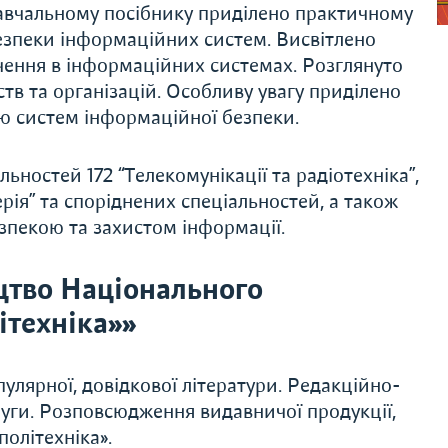
 навчальному посібнику приділено практичному
безпеки інформаційних систем. Висвітлено
чення в інформаційних системах. Розглянуто
в та організацій. Особливу увагу приділено
ю систем інформаційної безпеки.
льностей 172 “Телекомунікації та радіотехніка”,
ерія” та споріднених спеціальностей, а також
зпекою та захистом інформації.
цтво Національного
ітехніка»»
улярної, довідкової літератури. Редакційно-
слуги. Розповсюдження видавничої продукції,
олітехніка».