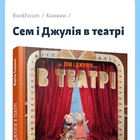
Bookforum
/
Книжки
/
Сем і Джулія в театрі