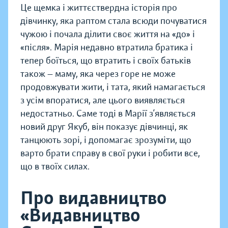
Це щемка і життєствердна історія про
дівчинку, яка раптом стала всюди почуватися
чужою і почала ділити своє життя на «до» і
«після». Марія недавно втратила братика і
тепер боїться, що втратить і своїх батьків
також — маму, яка через горе не може
продовжувати жити, і тата, який намагається
з усім впоратися, але цього виявляється
недостатньо. Саме тоді в Марії з’являється
новий друг Якуб, він показує дівчинці, як
танцюють зорі, і допомагає зрозуміти, що
варто брати справу в свої руки і робити все,
що в твоїх силах.
Про видавництво
«Видавництво