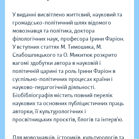
У виданні висвітлено життєвий, науковий та
громадсько-політичний шлях відомого
мовознавця та політика, доктора
філологічних наук, професора Ірини Фаріон.
У вступних статтях М. Тимошика, М.
Слабошпицького та О. Микитюк розкрито
вагомі здобутки автора в науковій і
політичній царині та роль Ірини Фаріон в
суспільно-політичних процесах країни і
науково-педагогічній діяльності.
Біобібліографія містить повний перелік
наукових та основних публіцистичних праць
авторки, її культурологічних і
просвітницьких проєктів, блогів та інтерв’ю.
Для мовознавців, істориків, культурологів та