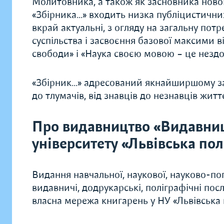
Молитовника, а також як засновника нової
«Збірника…» входить низка публіцистични
вкрай актуальні, з огляду на загальну потре
суспільства і засвоєння базової максими в
свободи» і «Наука своєю мовою – це незд
«Збірник…» адресований якнайширшому загал
до тлумачів, від знавців до незнавців жит
Про видавництво «Видавни
університету «Львівська пол
Видання навчальної, наукової, науково-поп
видавничі, додрукарські, поліграфічні по
власна мережа книгарень у НУ «Львівська п