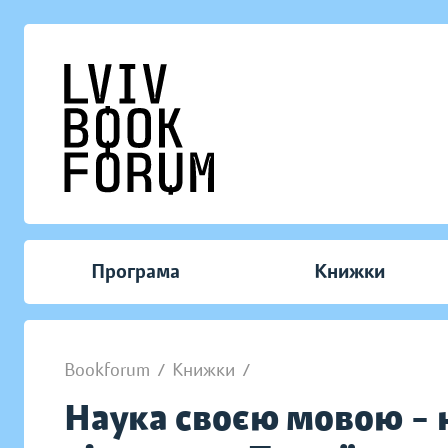
Програма
Книжки
Bookforum
/
Книжки
/
Наука своєю мовою – 