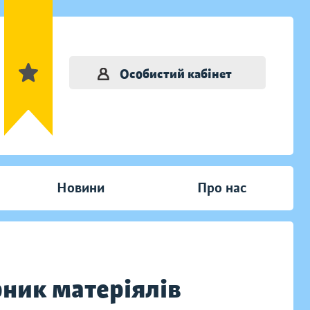
Особистий кабінет
Новини
Про нас
рник матеріялів