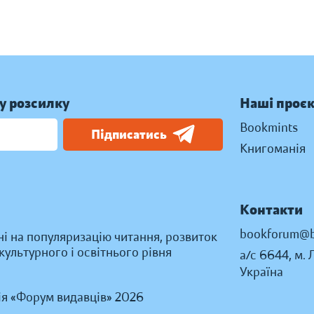
у розсилку
Наші проє
Bookmints
Підписатись
Книгоманія
Контакти
bookforum@b
ні на популяризацію читання, розвиток
ультурного і освітнього рівня
а/с 6644, м. 
Україна
ія «Форум видавців» 2026