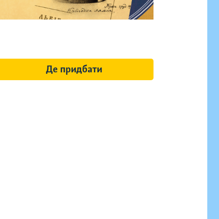
Де придбати