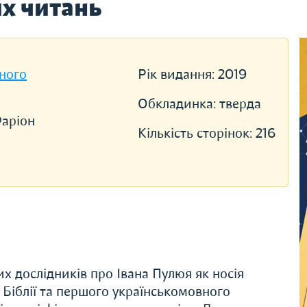
х читань
ного
Рік видання:
2019
Обкладинка:
тверда
Фаріон
Кількість сторінок:
216
их дослідників про Івана Пулюя як носія
 Біблії та першого українськомовного