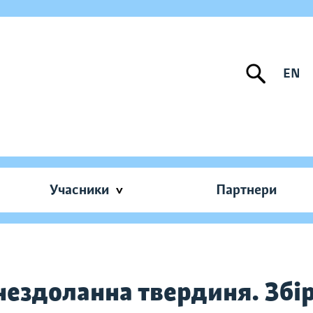
EN
Учасники
Партнери
нездоланна твердиня. Збі