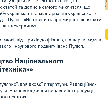
 галузі фізики – електротехніки. До
х статей та дописів самого мислителя, що
бу українізації та мілітаризації українського
ід І. Пулюя: «Не говорять про мир ціною втрати
оланна твердиня».
ові: від ліриків до фізиків, від перекладачів
тєвого і наукового подвигу Івана Пулюя.
цтво Національного
ітехніка»»
улярної, довідкової літератури. Редакційно-
слуги. Розповсюдження видавничої продукції,
олітехніка».