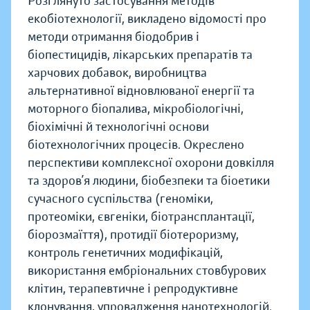
Розглянуто застосування методів
екобіотехнології, викладено відомості про
методи отримання біодобрив і
біопестицидів, лікарських препаратів та
харчових добавок, виробництва
альтернативної відновлюваної енергії та
моторного біопалива, мікробіологічні,
біохімічні й технологічні основи
біотехнологічних процесів. Окреслено
перспективи комплексної охорони довкілля
та здоров’я людини, біобезпеки та біоетики
сучасного суспільства (геноміки,
протеоміки, євгеніки, біотрансплантації,
біорозмаїття), протидії біотероризму,
контроль генетичних модифікацій,
використання ембріональних стовбурових
клітин, терапевтичне і репродуктивне
клонування, упровадження нанотехнологій.