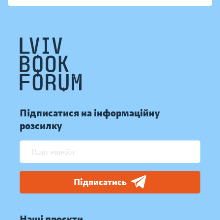
Підписатися на інформаційну
розсилку
Підписатись
Наші проєкти