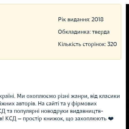
Рік видання:
2018
Обкладинка:
тверда
Кількість сторінок:
320
раїні. Ми охоплюємо різні жанри, від класики
іжних авторів. На сайті та у фірмових
Д та популярні новодруки видавництв-
ів! КСД — простір книжок, що захоплюють ❤️