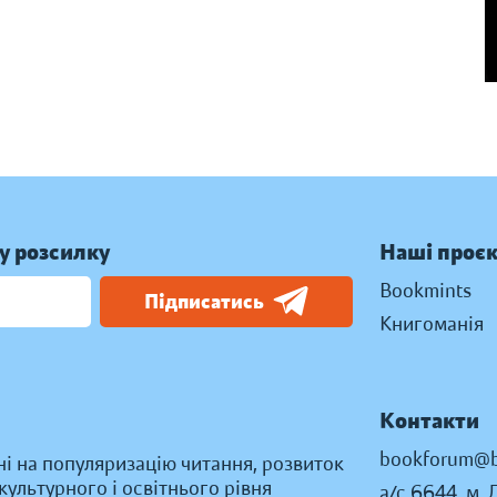
у розсилку
Наші проє
Bookmints
Підписатись
Книгоманія
Контакти
bookforum@b
ні на популяризацію читання, розвиток
ультурного і освітнього рівня
а/с 6644, м. 