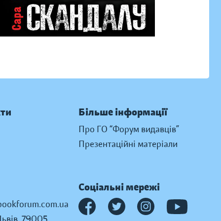
кти
Більше інформації
Про ГО “Форум видавців”
Презентаційні матеріали
Соціальні мережі
ookforum.com.ua
Львів, 79005,