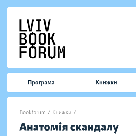
Програма
Книжки
Bookforum
/
Книжки
/
Анатомія скандалу