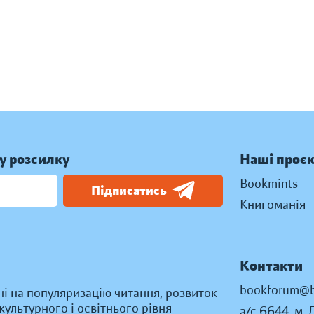
у розсилку
Наші проє
Bookmints
Підписатись
Книгоманія
Контакти
bookforum@b
ні на популяризацію читання, розвиток
ультурного і освітнього рівня
а/с 6644, м. 