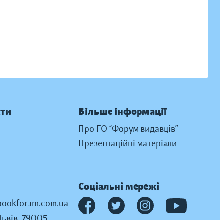
кти
Більше інформації
Про ГО “Форум видавців”
Презентаційні матеріали
Соціальні мережі
ookforum.com.ua
Львів, 79005,