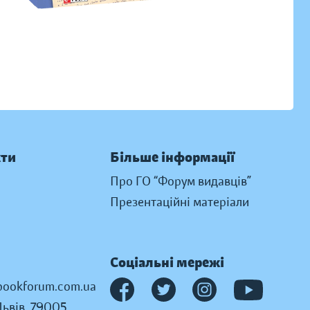
кти
Більше інформації
Про ГО “Форум видавців”
Презентаційні матеріали
Соціальні мережі
ookforum.com.ua
Львів, 79005,