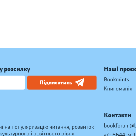
у розсилку
Наші проє
Bookmints
Підписатись
Книгоманія
Контакти
bookforum@b
ні на популяризацію читання, розвиток
ультурного і освітнього рівня
а/с 6644, м. 