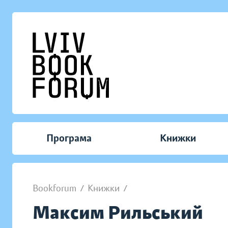
Програма
Книжки
Bookforum
/
Книжки
/
Максим Рильський