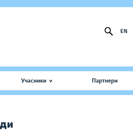
EN
Учасники
Партнери
ади