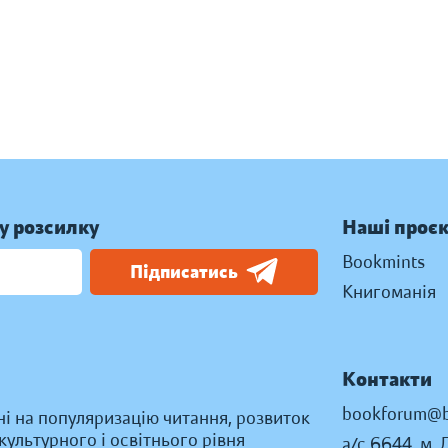
у розсилку
Наші проє
Bookmints
Підписатись
Книгоманія
Контакти
bookforum@b
ні на популяризацію читання, розвиток
ультурного і освітнього рівня
а/с 6644, м. 