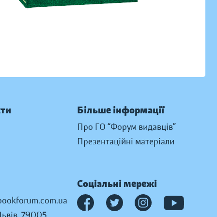
кти
Більше інформації
Про ГО “Форум видавців”
Презентаційні матеріали
Соціальні мережі
ookforum.com.ua
Львів, 79005,