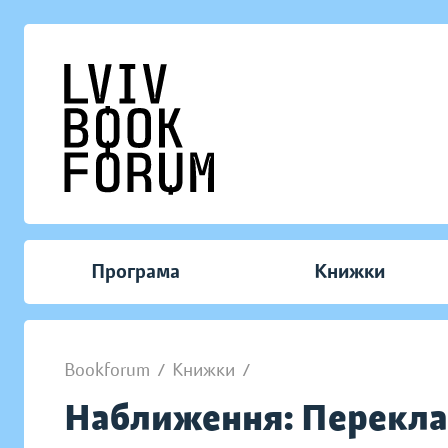
Програма
Книжки
Bookforum
/
Книжки
/
Наближення: Перекл