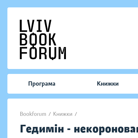
Програма
Книжки
Bookforum
/
Книжки
/
Гедимін - некоронова