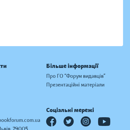
кти
Більше інформації
Про ГО “Форум видавців”
Презентаційні матеріали
Соціальні мережі
ookforum.com.ua
Львів, 79005,