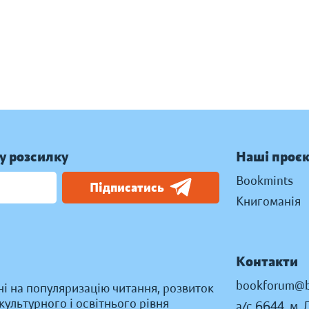
у розсилку
Наші проє
Bookmints
Підписатись
Книгоманія
Контакти
bookforum@b
ні на популяризацію читання, розвиток
ультурного і освітнього рівня
а/с 6644, м. 