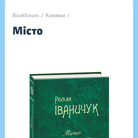
Bookforum
/
Книжки
/
Місто