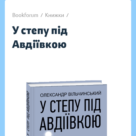
Bookforum
/
Книжки
/
У степу під
Авдіївкою