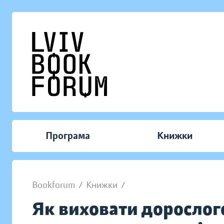
Програма
Книжки
Bookforum
/
Книжки
/
Як виховати дорослого.