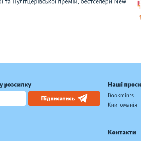
ї та Пулітцерівської премій, бестселери New
у розсилку
Наші проє
Bookmints
Підписатись
Книгоманія
Контакти