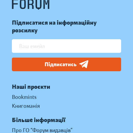
Підписатися на інформаційну
розсилку
Підписатись
Наші проєкти
Bookmints
Книгоманія
Більше інформації
Про ГО “Форум видавців”