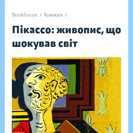
Bookforum
/
Книжки
/
Пікассо: живопис, що
шокував світ