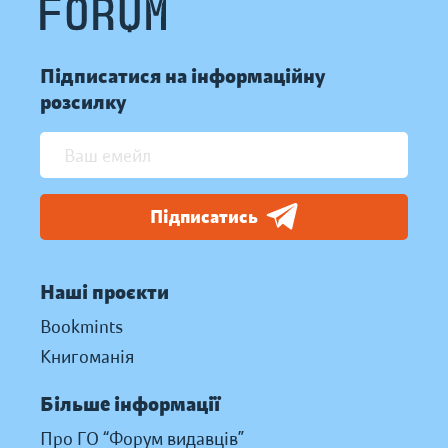
Підписатися на інформаційну
розсилку
Підписатись
Наші проєкти
Bookmints
Книгоманія
Більше інформації
Про ГО “Форум видавців”