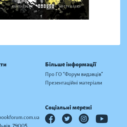
кти
Більше інформації
Про ГО “Форум видавців”
Презентаційні матеріали
Соціальні мережі
ookforum.com.ua
Львів, 79005,