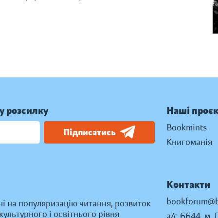
у розсилку
Наші проє
Bookmints
Підписатись
Книгоманія
Контакти
bookforum@b
ні на популяризацію читання, розвиток
ультурного і освітнього рівня
а/с 6644, м. 