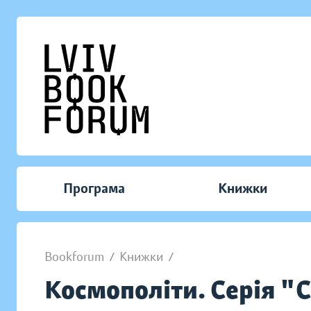
Програма
Книжки
Bookforum
/
Книжки
/
Космополіти. Серія "