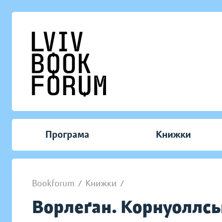
Програма
Книжки
Bookforum
/
Книжки
/
Ворлеґан. Корнуоллсь