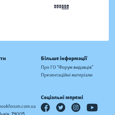
кти
Більше інформації
Про ГО “Форум видавців”
Презентаційні матеріали
Соціальні мережі
ookforum.com.ua
Львів, 79005,