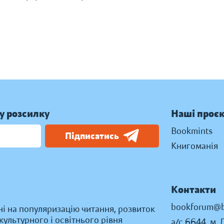
у розсилку
Наші проє
Bookmints
Підписатись
Книгоманія
Контакти
bookforum@b
ні на популяризацію читання, розвиток
ультурного і освітнього рівня
а/с 6644, м. 