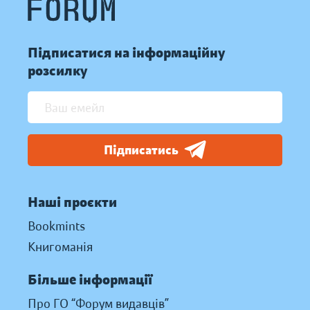
Підписатися на інформаційну
розсилку
Підписатись
Наші проєкти
Bookmints
Книгоманія
Більше інформації
Про ГО “Форум видавців”