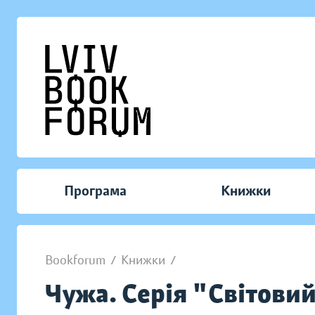
Програма
Книжки
Bookforum
/
Книжки
/
Чужа. Серія "Світови