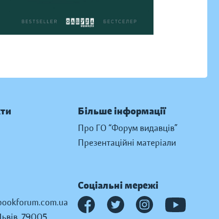
кти
Більше інформації
Про ГО “Форум видавців”
Презентаційні матеріали
Соціальні мережі
ookforum.com.ua
Львів, 79005,