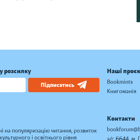
у розсилку
Наші проє
Bookmints
Підписатись
Книгоманія
Контакти
bookforum@b
ні на популяризацію читання, розвиток
ультурного і освітнього рівня
а/с 6644, м. 