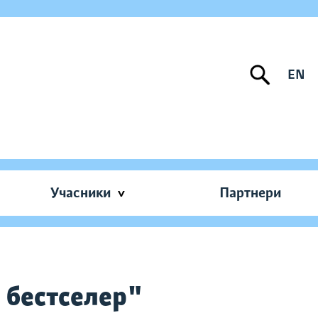
EN
Учасники
Партнери
й бестселер"