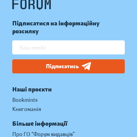
Підписатися на інформаційну
розсилку
Підписатись
Наші проєкти
Bookmints
Книгоманія
Більше інформації
Про ГО “Форум видавців”