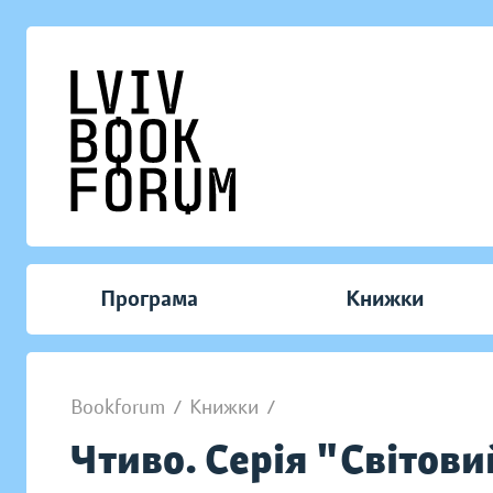
Програма
Книжки
Bookforum
/
Книжки
/
Чтиво. Серія "Світови