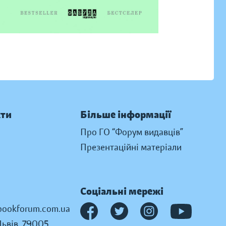
кти
Більше інформації
Про ГО “Форум видавців”
Презентаційні матеріали
Соціальні мережі
ookforum.com.ua
Львів, 79005,