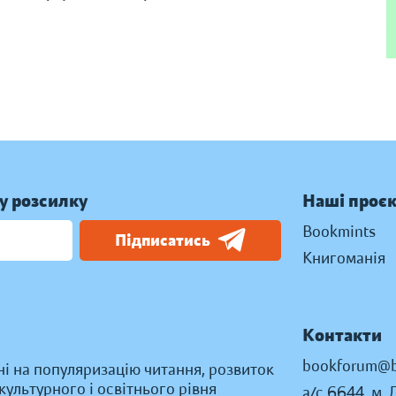
у розсилку
Наші проє
Bookmints
Підписатись
Книгоманія
Контакти
bookforum@b
ні на популяризацію читання, розвиток
ультурного і освітнього рівня
а/с 6644, м. 