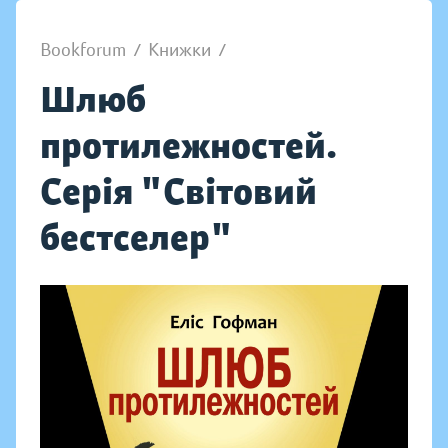
Bookforum
/
Книжки
/
Шлюб
протилежностей.
Серія "Світовий
бестселер"