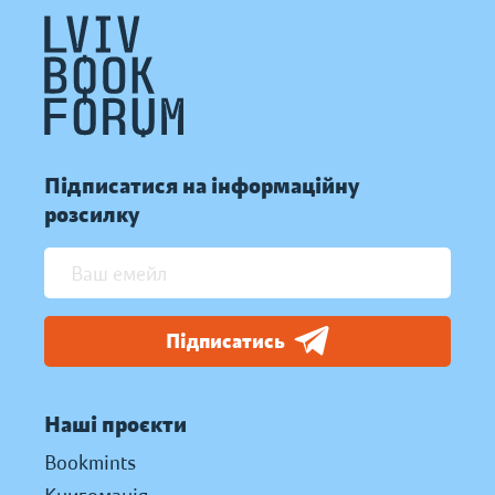
Підписатися на інформаційну
розсилку
Підписатись
Наші проєкти
Bookmints