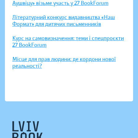
Аушвіцу» візьме участь у 27 BookForum
Літературний конкурс видавництва «Наш
Формат» для дитячих письменників
Курс на самовизначення: теми і спецпроєкти
27 BookForum
Місце для прав людини: де кордони нової
реальності?