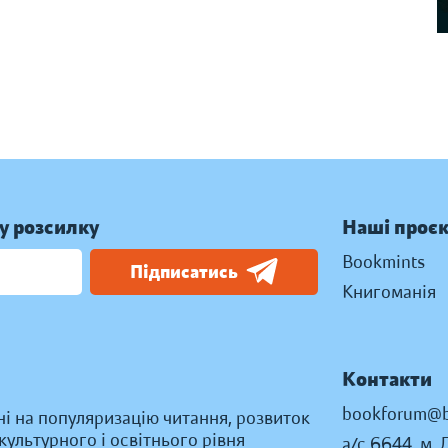
у розсилку
Наші проє
Bookmints
Підписатись
Книгоманія
Контакти
bookforum@b
ні на популяризацію читання, розвиток
ультурного і освітнього рівня
а/с 6644, м. 