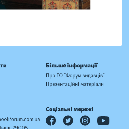
кти
Більше інформації
Про ГО “Форум видавців”
Презентаційні матеріали
Соціальні мережі
ookforum.com.ua
Львів, 79005,