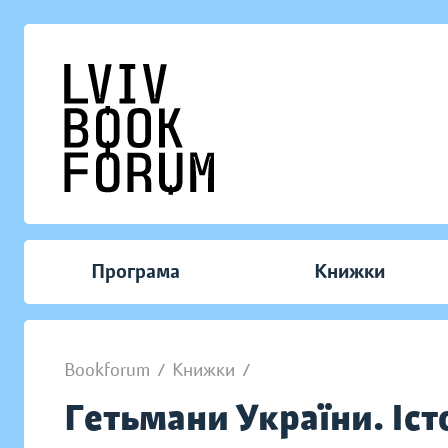
Програма
Книжки
Bookforum
/
Книжки
/
Гетьмани України. Істо