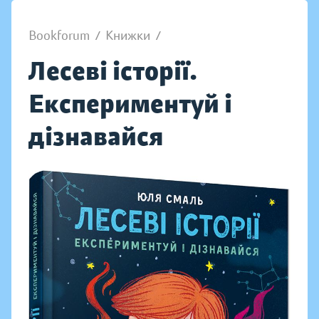
Bookforum
/
Книжки
/
Лесеві історії.
Експериментуй і
дізнавайся