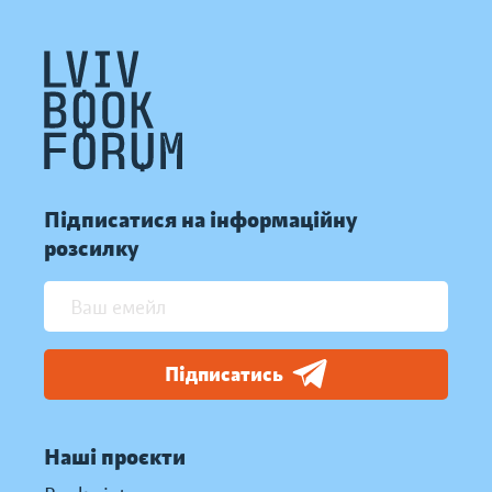
Підписатися на інформаційну
розсилку
Підписатись
Наші проєкти