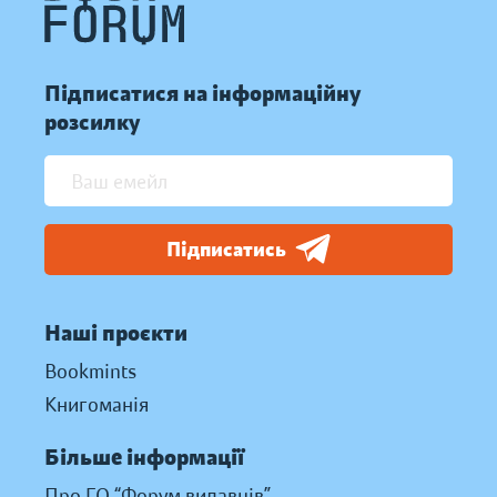
Підписатися на інформаційну
розсилку
Підписатись
Наші проєкти
Bookmints
Книгоманія
Більше інформації
Про ГО “Форум видавців”