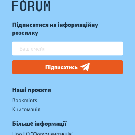
Підписатися на інформаційну
розсилку
Підписатись
Наші проєкти
Bookmints
Книгоманія
Більше інформації
Про ГО “Форум видавців”