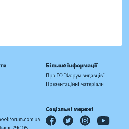
кти
Більше інформації
Про ГО “Форум видавців”
Презентаційні матеріали
Соціальні мережі
ookforum.com.ua
Львів, 79005,