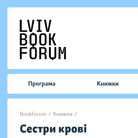
Програма
Книжки
Bookforum
/
Книжки
/
Сестри крові