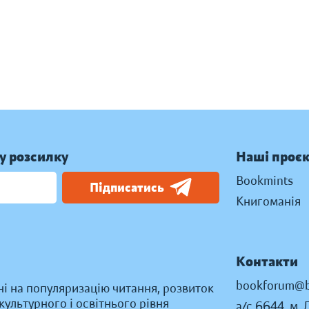
у розсилку
Наші проє
Bookmints
Підписатись
Книгоманія
Контакти
bookforum@b
ні на популяризацію читання, розвиток
ультурного і освітнього рівня
а/с 6644, м. 