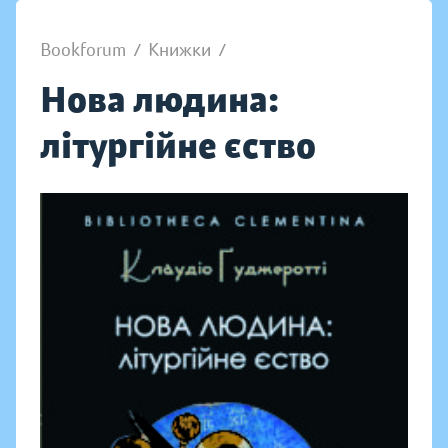
Bookforum
/
Книжки
/
Нова людина:
літургійне єство