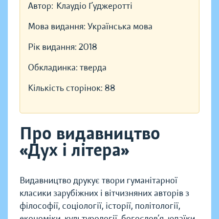
Автор:
Клаудіо Ґуджеротті
Мова видання:
Українська мова
Рік видання:
2018
Обкладинка:
тверда
Кількість сторінок:
88
Про видавництво
«Дух і літера»
Видавництво друкує твори гуманітарної
класики зарубіжних і вітчизняних авторів з
філософії, соціології, історії, політології,
економіки, культурології, богослов’я, юдаїки