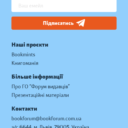
Підписатись
Наші проєкти
Bookmints
Книгоманія
Більше інформації
Про ГО “Форум видавців”
Презентаційні матеріали
Контакти
bookforum@bookforum.com.ua
а/с 6644, м. Львів, 79005, Україна