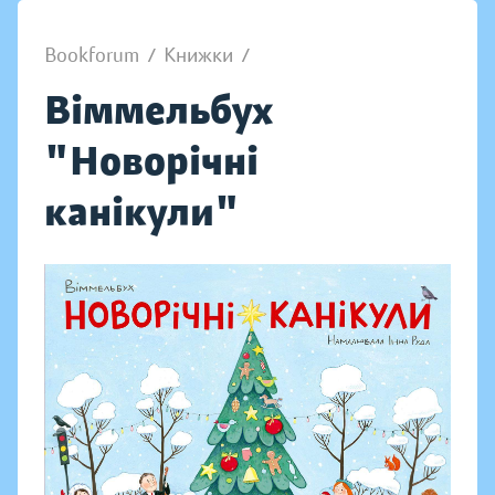
Bookforum
/
Книжки
/
Віммельбух
"Новорічні
канікули"