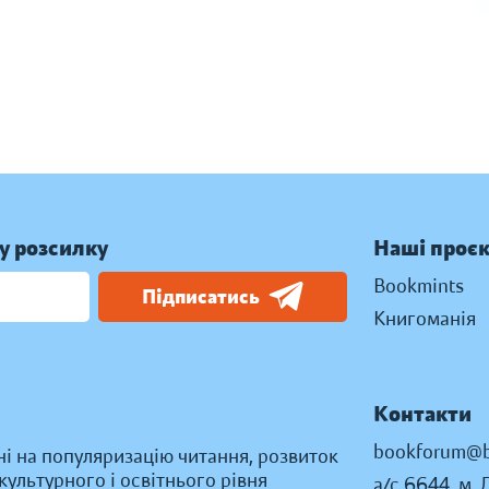
у розсилку
Наші проє
Bookmints
Підписатись
Книгоманія
Контакти
bookforum@b
ні на популяризацію читання, розвиток
ультурного і освітнього рівня
а/с 6644, м. 