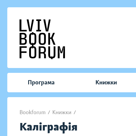
Програма
Книжки
Bookforum
/
Книжки
/
Каліграфія