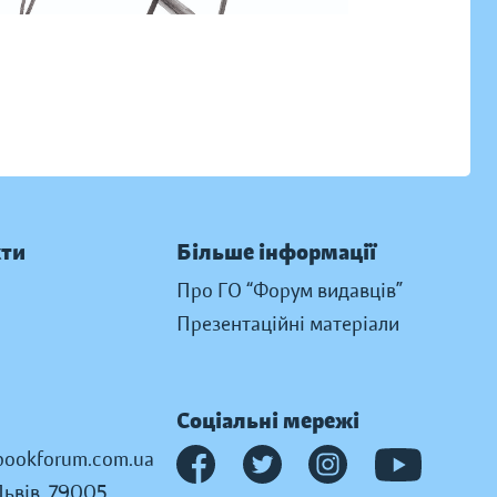
кти
Більше інформації
Про ГО “Форум видавців”
Презентаційні матеріали
Соціальні мережі
ookforum.com.ua
Львів, 79005,