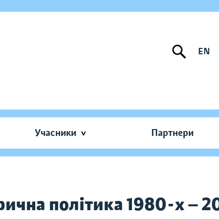
EN
Учасники
Партнери
орична політика 1980-х — 2