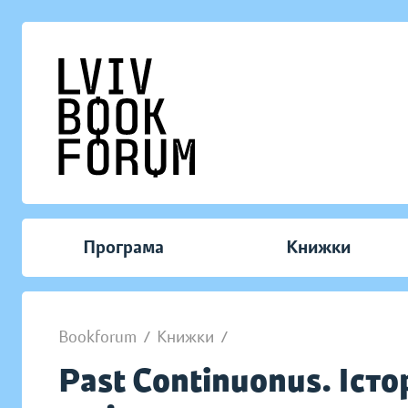
Програма
Книжки
Bookforum
/
Книжки
/
Past Continuonus. Іст