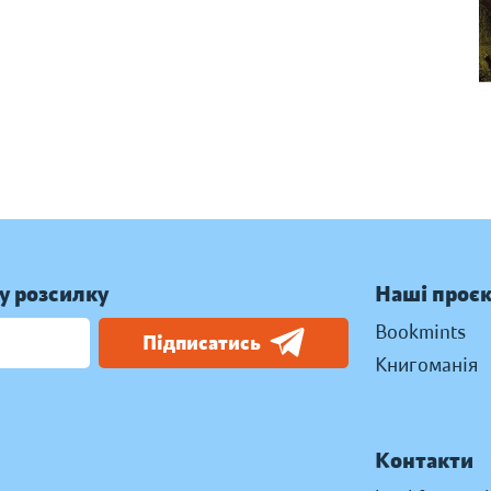
у розсилку
Наші проє
Bookmints
Підписатись
Книгоманія
Контакти