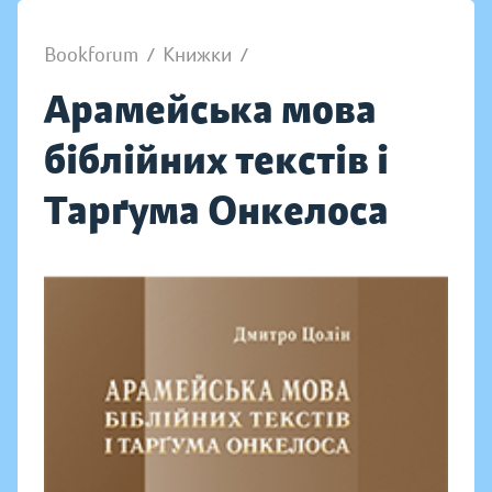
Bookforum
/
Книжки
/
Арамейська мова
біблійних текстів і
Тарґума Онкелоса