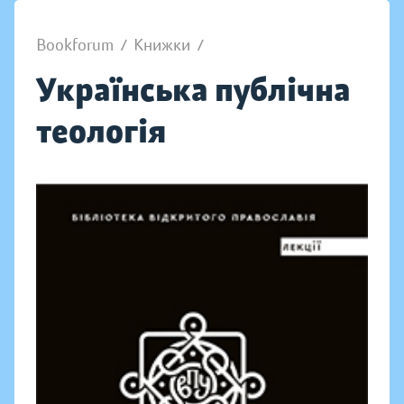
Bookforum
/
Книжки
/
Українська публічна
теологія