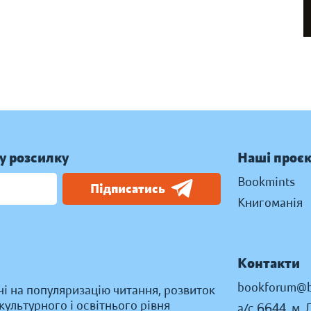
у розсилку
Наші проє
Bookmints
Підписатись
Книгоманія
Контакти
bookforum@b
ні на популяризацію читання, розвиток
ультурного і освітнього рівня
а/с 6644, м. 