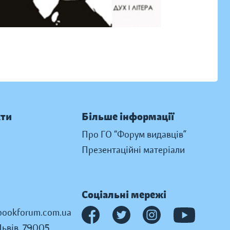
кти
Більше інформації
Про ГО “Форум видавців”
Презентаційні матеріали
Соціальні мережі
ookforum.com.ua
Львів, 79005,