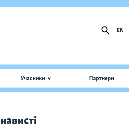
EN
Учасники
Партнери
енависті