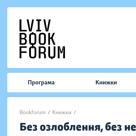
Програма
Книжки
Bookforum
/
Книжки
/
Без озлоблення, без н