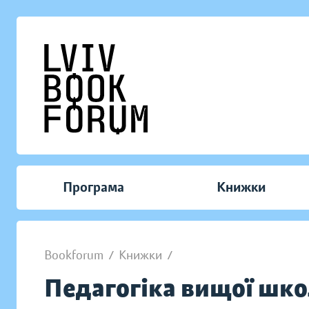
Програма
Книжки
Bookforum
/
Книжки
/
Педагогіка вищої шк