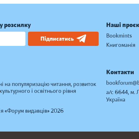
у розсилку
Наші проє
Bookmints
Підписатись
Книгоманія
Контакти
bookforum@b
ні на популяризацію читання, розвиток
ультурного і освітнього рівня
а/с 6644, м. 
Україна
ія «Форум видавців» 2026