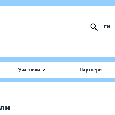
EN
Учасники
Партнери
оли