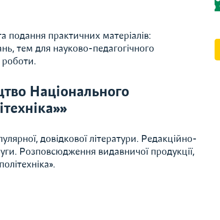
та подання практичних матеріалів:
ань, тем для науково-педагогічного
 роботи.
цтво Національного
ітехніка»»
улярної, довідкової літератури. Редакційно-
слуги. Розповсюдження видавничої продукції,
олітехніка».