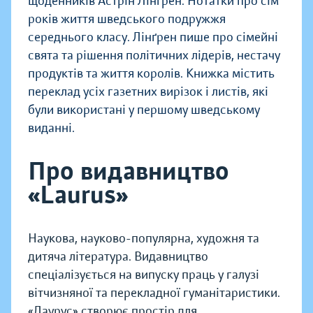
щоденників Астрін Лінґрен. Нотатки про сім
років життя шведського подружжя
середнього класу. Лінґрен пише про сімейні
свята та рішення політичних лідерів, нестачу
продуктів та життя королів. Книжка містить
переклад усіх газетних вирізок і листів, які
були використані у першому шведському
виданні.
Про видавництво
«Laurus»
Наукова, науково-популярна, художня та
дитяча література. Видавництво
спеціалізується на випуску праць у галузі
вітчизняної та перекладної гуманітаристики.
«Лаурус» створює простір для