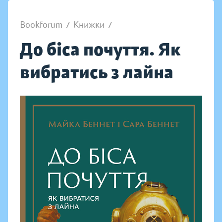
Bookforum
/
Книжки
/
До біса почуття. Як
вибратись з лайна