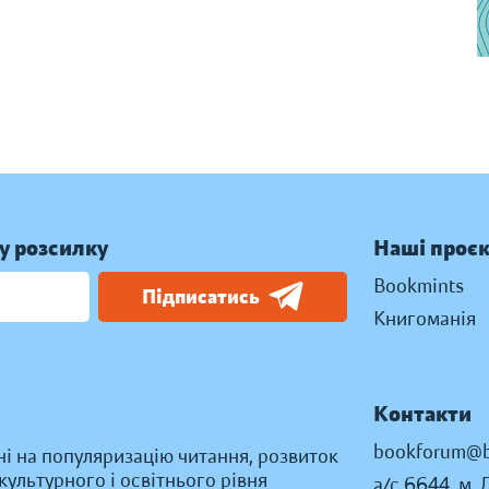
у розсилку
Наші проє
Bookmints
Підписатись
Книгоманія
Контакти
bookforum@b
ні на популяризацію читання, розвиток
ультурного і освітнього рівня
а/с 6644, м. 