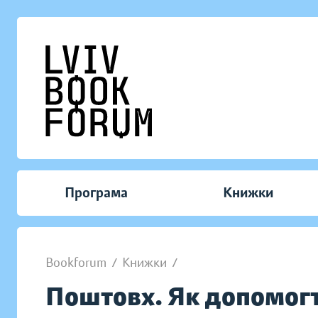
Програма
Книжки
Bookforum
/
Книжки
/
Поштовх. Як допомог