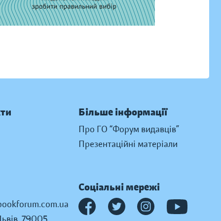
кти
Більше інформації
Про ГО “Форум видавців”
Презентаційні матеріали
Соціальні мережі
ookforum.com.ua
Львів, 79005,