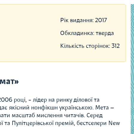
Рік видання:
2017
Обкладинка:
тверда
Кількість сторінок:
312
мат»
06 році, – лідер на ринку ділової та
дає якісний нонфікшн українською. Мета —
вати масштаб мислення читачів. Серед
ї та Пулітцерівської премій, бестселери New