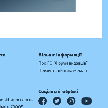
кти
Більше інформації
Про ГО “Форум видавців”
Презентаційні матеріали
Соціальні мережі
ookforum.com.ua
Львів, 79005,