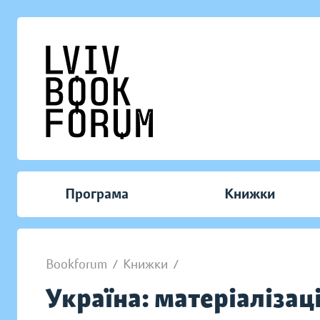
Програма
Книжки
Bookforum
/
Книжки
/
Україна: матеріалізац