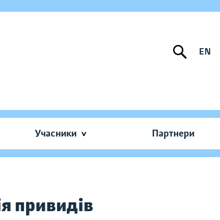
EN
Учасники
Партнери
ія привидів