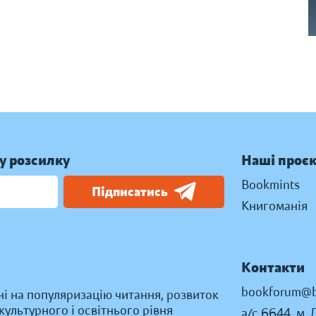
у розсилку
Наші проє
Bookmints
Підписатись
Книгоманія
Контакти
bookforum@b
ні на популяризацію читання, розвиток
ультурного і освітнього рівня
а/с 6644, м. 